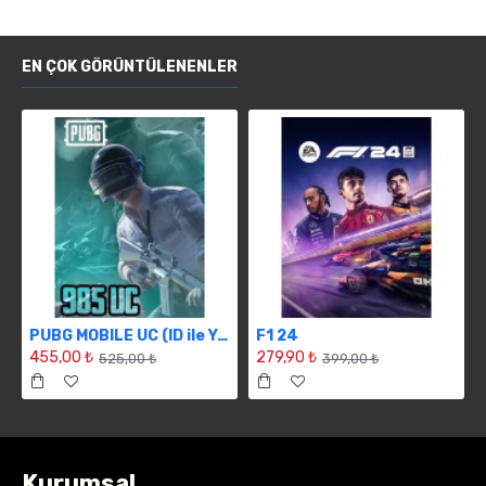
EN ÇOK GÖRÜNTÜLENENLER
PUBG MOBILE UC (ID ile Yükleme) 985UC
F1 24
455,00 ₺
279,90 ₺
525,00 ₺
399,00 ₺
Kurumsal